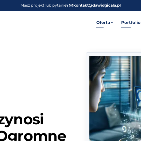
Masz projekt lub pytanie?
kontakt@dawidgicala.pl
Oferta
Portfolio
zynosi
 Ogromne