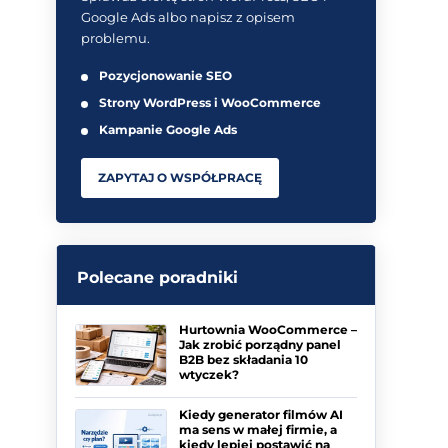
Google Ads albo napisz z opisem
problemu.
Pozycjonowanie SEO
Strony WordPress i WooCommerce
Kampanie Google Ads
ZAPYTAJ O WSPÓŁPRACĘ
Polecane poradniki
Hurtownia WooCommerce –
Jak zrobić porządny panel
B2B bez składania 10
wtyczek?
Kiedy generator filmów AI
ma sens w małej firmie, a
kiedy lepiej postawić na