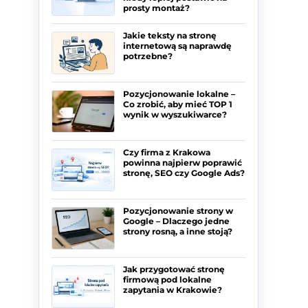
prosty montaż?
Jakie teksty na stronę
internetową są naprawdę
potrzebne?
Pozycjonowanie lokalne –
Co zrobić, aby mieć TOP 1
wynik w wyszukiwarce?
Czy firma z Krakowa
powinna najpierw poprawić
stronę, SEO czy Google Ads?
Pozycjonowanie strony w
Google – Dlaczego jedne
strony rosną, a inne stoją?
Jak przygotować stronę
firmową pod lokalne
zapytania w Krakowie?