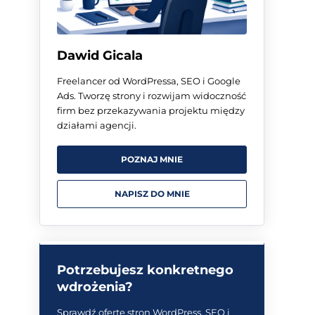
Dawid Gicala
Freelancer od WordPressa, SEO i Google
Ads. Tworzę strony i rozwijam widoczność
firm bez przekazywania projektu między
działami agencji.
POZNAJ MNIE
NAPISZ DO MNIE
Potrzebujesz konkretnego
wdrożenia?
Sprawdź ofertę stron WordPress, SEO i