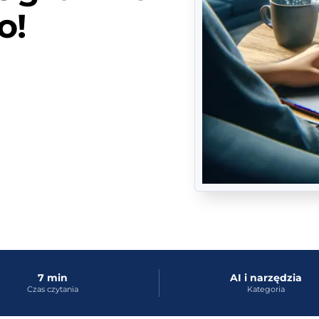
o!
7 min
AI i narzędzia
Czas czytania
Kategoria