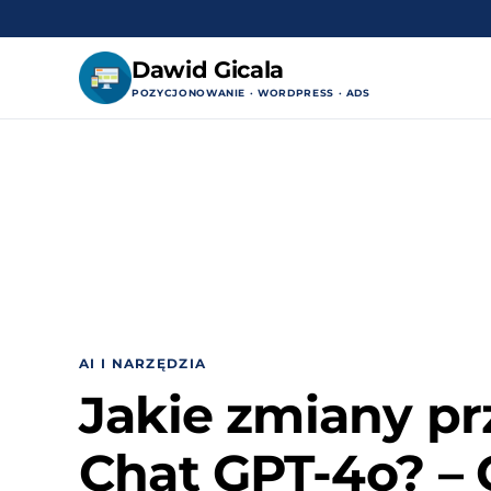
Dawid Gicala
POZYCJONOWANIE · WORDPRESS · ADS
Przejdź
do
treści
AI I NARZĘDZIA
Jakie zmiany pr
Chat GPT-4o? –