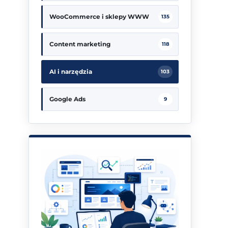
WooCommerce i sklepy WWW
135
Content marketing
118
AI i narzędzia
103
Google Ads
9