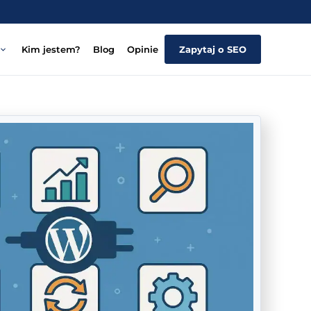
Kim jestem?
Blog
Opinie
Zapytaj o SEO