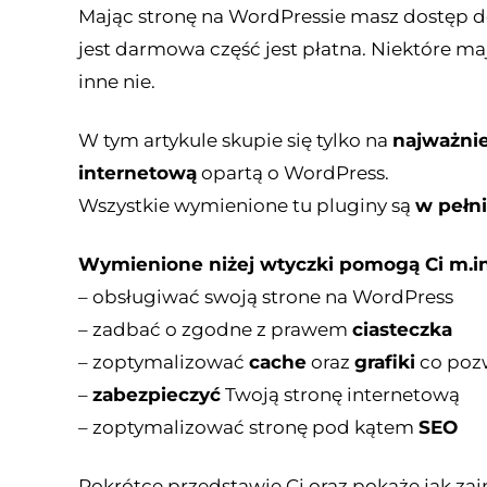
Mając stronę na WordPressie masz dostęp 
jest darmowa część jest płatna. Niektóre m
inne nie.
W tym artykule skupie się tylko na
najważnie
internetową
opartą o WordPress.
Wszystkie wymienione tu pluginy są
w pełn
Wymienione niżej wtyczki pomogą Ci m.in
– obsługiwać swoją strone na WordPress
– zadbać o zgodne z prawem
ciasteczka
– zoptymalizować
cache
oraz
grafiki
co pozw
–
zabezpieczyć
Twoją stronę internetową
– zoptymalizować stronę pod kątem
SEO
Pokrótce przedstawię Ci oraz pokaże jak za