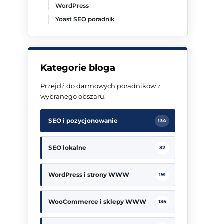
WordPress
Yoast SEO poradnik
Kategorie bloga
Przejdź do darmowych poradników z
wybranego obszaru.
SEO i pozycjonowanie
134
SEO lokalne
32
WordPress i strony WWW
191
WooCommerce i sklepy WWW
135