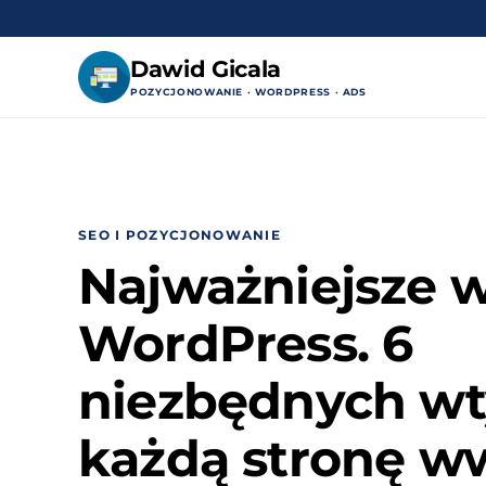
Dawid Gicala
POZYCJONOWANIE · WORDPRESS · ADS
Przejdź
do
treści
SEO I POZYCJONOWANIE
Najważniejsze w
WordPress. 6
niezbędnych wt
każdą stronę w