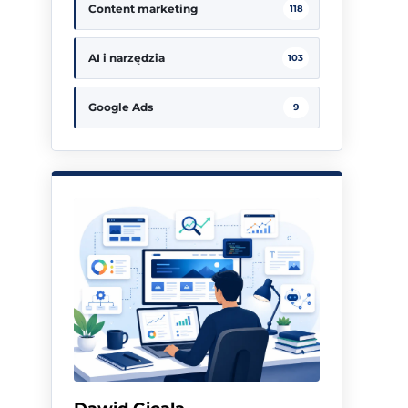
Content marketing
118
AI i narzędzia
103
Google Ads
9