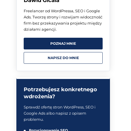
Dawid Gicala
Freelancer od WordPressa, SEO i Google
Ads. Tworzę strony i rozwijam widoczność
firm bez przekazywania projektu między
działami agencji.
POZNAJ MNIE
NAPISZ DO MNIE
Potrzebujesz konkretnego
wdrożenia?
Sprawdź ofertę stron WordPress, SEO i
Google Ads albo napisz z opisem
problemu.
Pozycjonowanie SEO