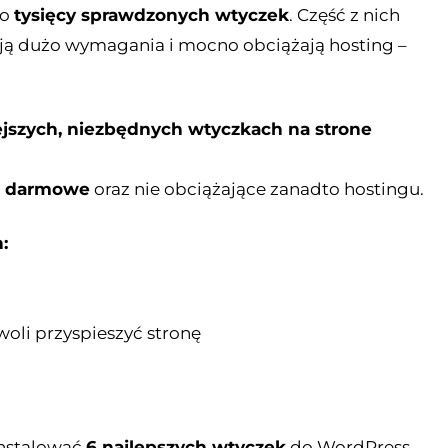
do
tysięcy sprawdzonych wtyczek
. Część z nich
ają dużo wymagania i mocno obciążają hosting –
jszych, niezbędnych wtyczkach na strone
i darmowe
oraz nie obciążające zanadto hostingu.
:
oli przyspieszyć stronę
instalować
6 najlepszych wtyczek
do WordPress.