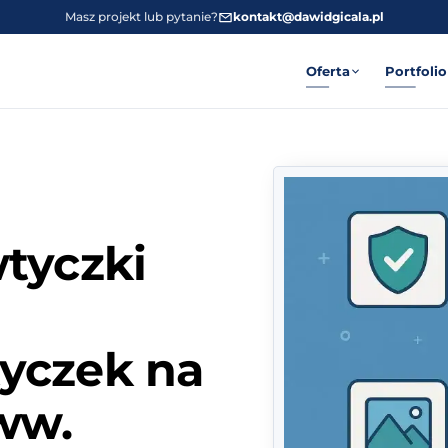
Masz projekt lub pytanie?
kontakt@dawidgicala.pl
Oferta
Portfolio
tyczki
yczek na
ww.