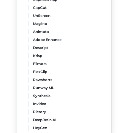
CapCut
UnScreen
Magisto
Animoto
Adobe Enhance
Descript
Krisp
Filmora
FlexClip
Rawshorts
Runway ML
Synthesia
Invideo
Pictory
DeepBrain AI
HeyGen