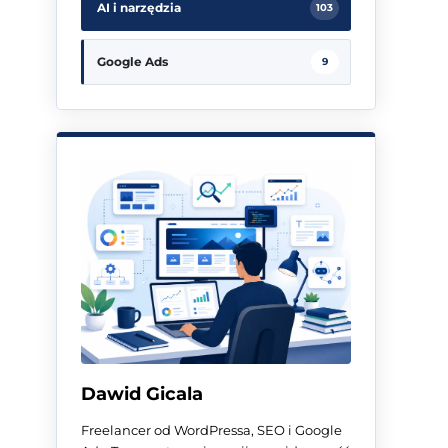
AI i narzędzia
103
Google Ads
9
Dawid Gicala
Freelancer od WordPressa, SEO i Google