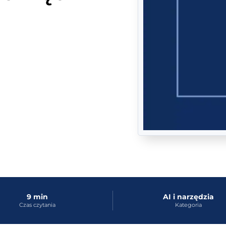
9 min
AI i narzędzia
Czas czytania
Kategoria