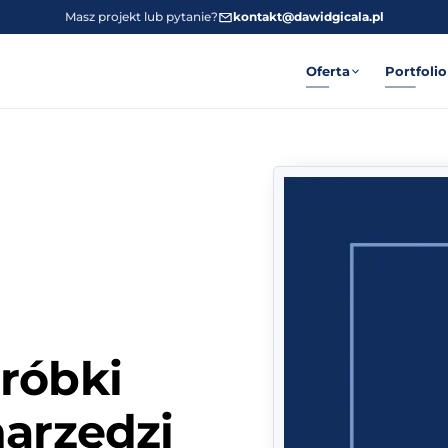
Masz projekt lub pytanie?
kontakt@dawidgicala.pl
Oferta
Portfolio
róbki
narzędzi