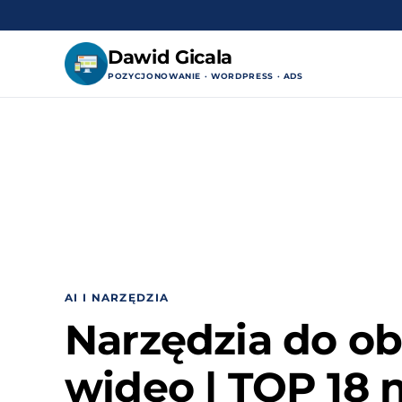
Dawid Gicala
POZYCJONOWANIE · WORDPRESS · ADS
Przejdź
do
treści
AI I NARZĘDZIA
Narzędzia do ob
wideo | TOP 18 