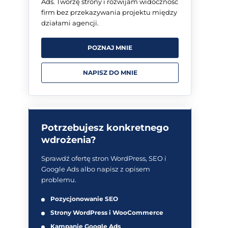
Ads. Tworzę strony i rozwijam widoczność
firm bez przekazywania projektu między
działami agencji.
POZNAJ MNIE
NAPISZ DO MNIE
Potrzebujesz konkretnego
wdrożenia?
Sprawdź ofertę stron WordPress, SEO i
Google Ads albo napisz z opisem
problemu.
Pozycjonowanie SEO
Strony WordPress i WooCommerce
Kampanie Google Ads