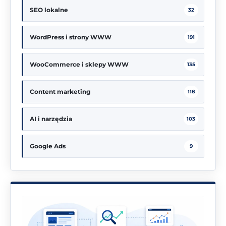
SEO lokalne
32
WordPress i strony WWW
191
WooCommerce i sklepy WWW
135
Content marketing
118
AI i narzędzia
103
Google Ads
9