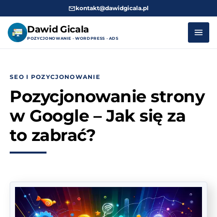
kontakt@dawidgicala.pl
Dawid Gicala
POZYCJONOWANIE · WORDPRESS · ADS
Przejdź
do
SEO I POZYCJONOWANIE
treści
Pozycjonowanie strony
w Google – Jak się za
to zabrać?