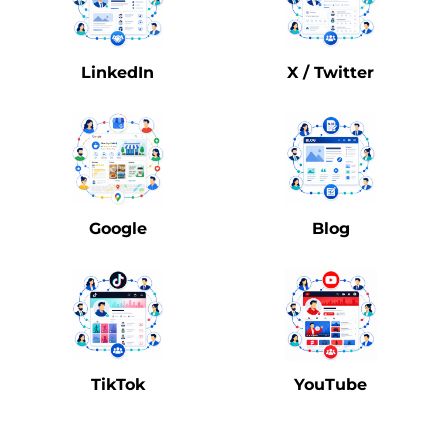
LinkedIn
X / Twitter
Google
Blog
TikTok
YouTube