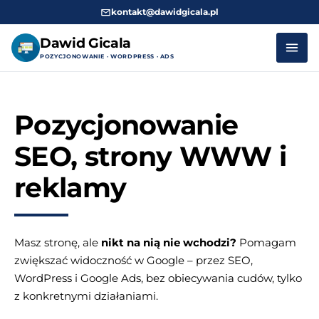
kontakt@dawidgicala.pl
Dawid Gicala
POZYCJONOWANIE · WORDPRESS · ADS
Przejdź
do
Pozycjonowanie
treści
SEO, strony WWW i
reklamy
Masz stronę, ale
nikt na nią nie wchodzi?
Pomagam
zwiększać widoczność w Google – przez SEO,
WordPress i Google Ads, bez obiecywania cudów, tylko
z konkretnymi działaniami.