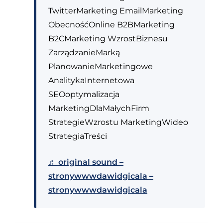
TwitterMarketing EmailMarketing
ObecnośćOnline B2BMarketing
B2CMarketing WzrostBiznesu
ZarządzanieMarką
PlanowanieMarketingowe
AnalitykaInternetowa
SEOoptymalizacja
MarketingDlaMałychFirm
StrategieWzrostu MarketingWideo
StrategiaTreści
♬ original sound –
stronywwwdawidgicala –
stronywwwdawidgicala