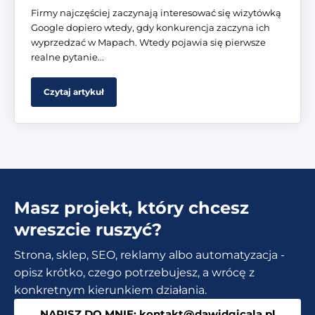
Firmy najczęściej zaczynają interesować się wizytówką
Google dopiero wtedy, gdy konkurencja zaczyna ich
wyprzedzać w Mapach. Wtedy pojawia się pierwsze
realne pytanie...
Czytaj artykuł
Masz projekt, który chcesz
wreszcie ruszyć?
Strona, sklep, SEO, reklamy albo automatyzacja -
opisz krótko, czego potrzebujesz, a wrócę z
konkretnym kierunkiem działania.
NAPISZ DO MNIE: kontakt@dawidgicala.pl