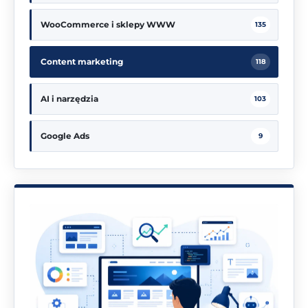
WooCommerce i sklepy WWW
135
Content marketing
118
AI i narzędzia
103
Google Ads
9