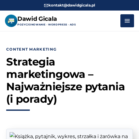
kontakt@dawidgicala.pl
Dawid Gicala
POZYCJONOWANIE · WORDPRESS · ADS
Przejdź
do
CONTENT MARKETING
treści
Strategia
marketingowa –
Najważniejsze pytania
(i porady)