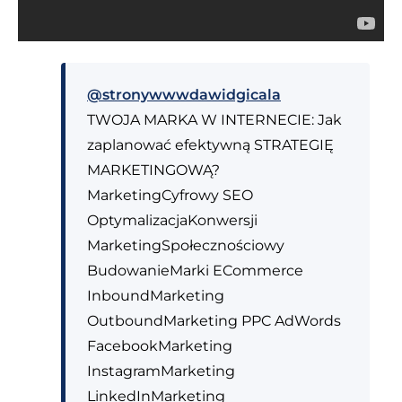
@stronywwwdawidgicala
TWOJA MARKA W INTERNECIE: Jak
zaplanować efektywną STRATEGIĘ
MARKETINGOWĄ?
MarketingCyfrowy SEO
OptymalizacjaKonwersji
MarketingSpołecznościowy
BudowanieMarki ECommerce
InboundMarketing
OutboundMarketing PPC AdWords
FacebookMarketing
InstagramMarketing
LinkedInMarketing