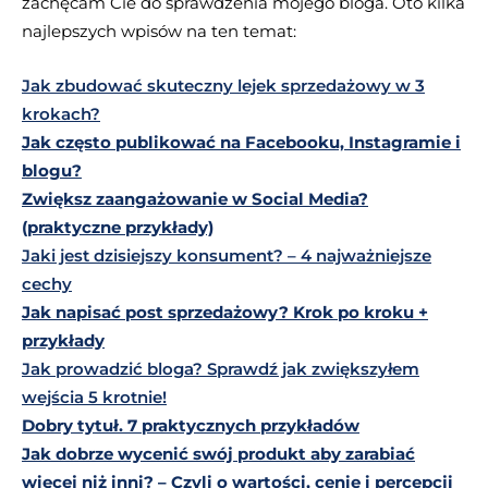
zachęcam Cie do sprawdzenia mojego bloga. Oto kilka
najlepszych wpisów na ten temat:
Jak zbudować skuteczny lejek sprzedażowy w 3
krokach?
Jak często publikować na Facebooku, Instagramie i
blogu?
Zwiększ zaangażowanie w Social Media?
(praktyczne przykłady)
Jaki jest dzisiejszy konsument? – 4 najważniejsze
cechy
Jak napisać post sprzedażowy? Krok po kroku +
przykłady
Jak prowadzić bloga? Sprawdź jak zwiększyłem
wejścia 5 krotnie!
Dobry tytuł. 7 praktycznych przykładów
Jak dobrze wycenić swój produkt aby zarabiać
więcej niż inni? – Czyli o wartości, cenie i percepcji