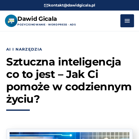
kontakt@dawidgicala.pl
Dawid Gicala
POZYCJONOWANIE · WORDPRESS · ADS
Przejdź
do
AI I NARZĘDZIA
treści
Sztuczna inteligencja
co to jest – Jak Ci
pomoże w codziennym
życiu?