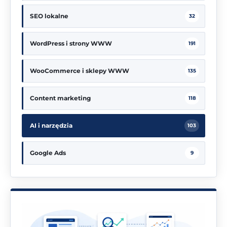
SEO lokalne
32
WordPress i strony WWW
191
WooCommerce i sklepy WWW
135
Content marketing
118
AI i narzędzia
103
Google Ads
9