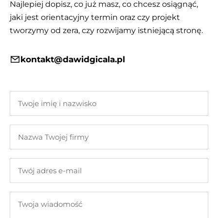
Najlepiej dopisz, co już masz, co chcesz osiągnąć,
jaki jest orientacyjny termin oraz czy projekt
tworzymy od zera, czy rozwijamy istniejącą stronę.
kontakt@dawidgicala.pl
Twoje
imię
i
Nazwa
nazwisko
Twojej
firmy
Twój
adres
e-
Twoja
mail
wiadomość