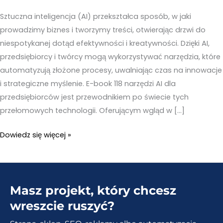
Sztuczna inteligencja (AI) przekształca sposób, w jaki
prowadzimy biznes i tworzymy treści, otwierając drzwi do
niespotykanej dotąd efektywności i kreatywności. Dzięki AI,
przedsiębiorcy i twórcy mogą wykorzystywać narzędzia, które
automatyzują złożone procesy, uwalniając czas na innowacje
i strategiczne myślenie. E-book 118 narzędzi AI dla
przedsiębiorców jest przewodnikiem po świecie tych
przełomowych technologii. Oferującym wgląd w […]
Sztuczna
Dowiedz się więcej »
inteligencja
kurs
–
Masz projekt, który chcesz
118
narzędzi
wreszcie ruszyć?
AI