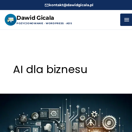
kontakt@dawidgicala.pl
Dawid Gicala
POZYCJONOWANIE · WORDPRESS · ADS
Przejdź
do
treści
AI dla biznesu