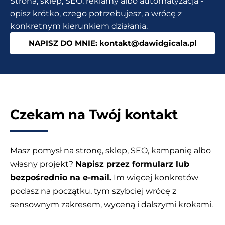
Strona, sklep, SEO, reklamy albo automatyzacja -
dla
opisz krótko, czego potrzebujesz, a wrócę z
przedsiębiorców
konkretnym kierunkiem działania.
NAPISZ DO MNIE: kontakt@dawidgicala.pl
Czekam na Twój kontakt
Masz pomysł na stronę, sklep, SEO, kampanię albo
własny projekt?
Napisz przez formularz lub
bezpośrednio na e-mail.
Im więcej konkretów
podasz na początku, tym szybciej wrócę z
sensownym zakresem, wyceną i dalszymi krokami.