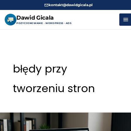
kontakt@dawidgicala.pl
Dawid Gicala
POZYCJONOWANIE · WORDPRESS · ADS
Przejdź
do
treści
błędy przy
tworzeniu stron