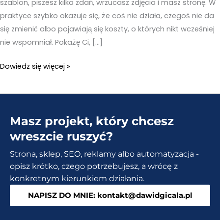
szablon, piszesz kilka zdań, wrzucasz zdjęcia i masz stronę. W
praktyce szybko okazuje się, że coś nie działa, czegoś nie da
się zmienić albo pojawiają się koszty, o których nikt wcześniej
nie wspomniał. Pokażę Ci, […]
Tworzenie
Dowiedz się więcej »
stron
www
–
Masz projekt, który chcesz
5
rzeczy,
wreszcie ruszyć?
których
Strona, sklep, SEO, reklamy albo automatyzacja -
nikt
opisz krótko, czego potrzebujesz, a wrócę z
Ci
konkretnym kierunkiem działania.
nie
NAPISZ DO MNIE: kontakt@dawidgicala.pl
powie