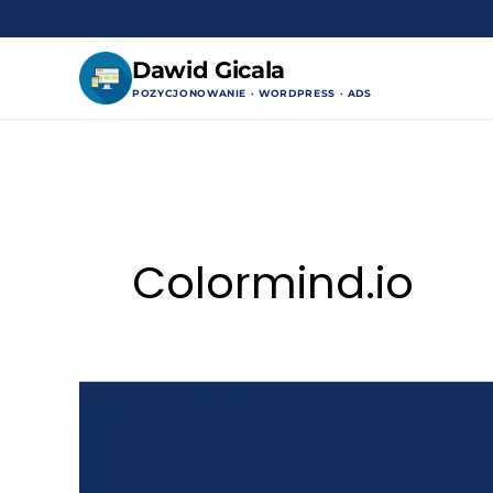
Dawid Gicala
POZYCJONOWANIE · WORDPRESS · ADS
Przejdź
do
treści
Colormind.io