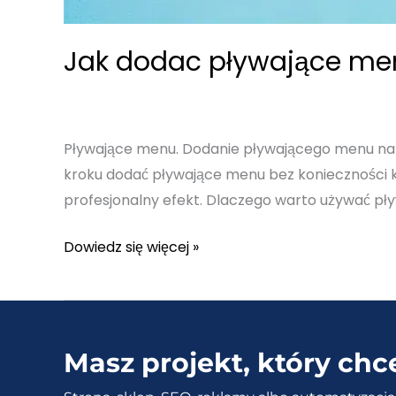
Jak dodac pływające men
Pływające menu. Dodanie pływającego menu na 
kroku dodać pływające menu bez konieczności k
profesjonalny efekt. Dlaczego warto używać pł
Jak
Dowiedz się więcej »
dodac
pływające
menu
na
Masz projekt, który chc
stronie