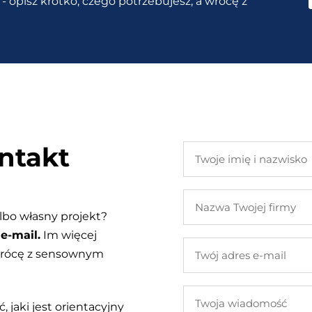
- opisz krótko, czego potrzebujesz, a wrócę z
ntakt
Twoje
imię
i
Nazwa
nazwisko
Twojej
lbo własny projekt?
firmy
e-mail.
Im więcej
Twój
 wrócę z sensownym
adres
e-
Twoja
mail
, jaki jest orientacyjny
wiadomość