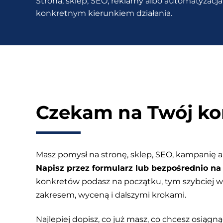
Strona, sklep, SEO, reklamy albo automatyzacja 
WordPress
konkretnym kierunkiem działania.
bez
płatnych
wtyczek?
Czekam na Twój ko
Masz pomysł na stronę, sklep, SEO, kampanię a
Napisz przez formularz lub bezpośrednio na 
konkretów podasz na początku, tym szybciej
zakresem, wyceną i dalszymi krokami.
Najlepiej dopisz, co już masz, co chcesz osiągnąć