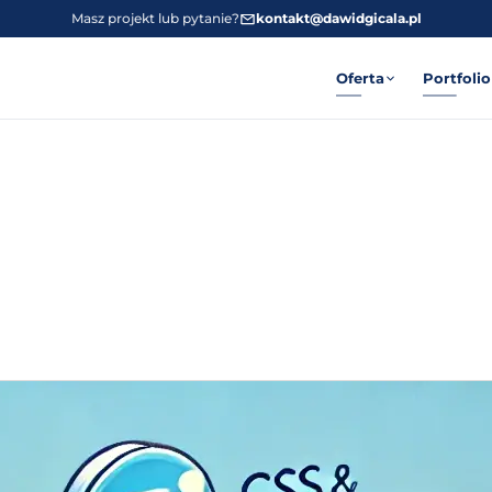
Masz projekt lub pytanie?
kontakt@dawidgicala.pl
Oferta
Portfolio