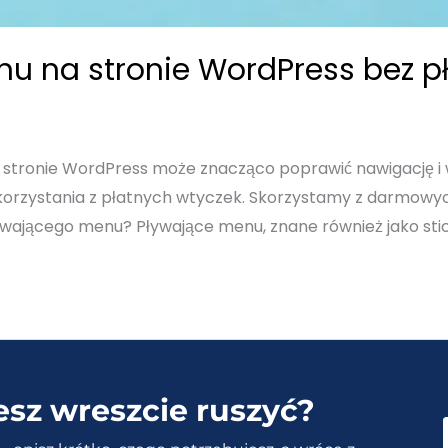
u na stronie WordPress bez p
stronie WordPress może znacząco poprawić nawigację i w
orzystania z płatnych wtyczek. Skorzystamy z darmowyc
ywającego menu? Pływające menu, znane również jako sti
esz wreszcie ruszyć?