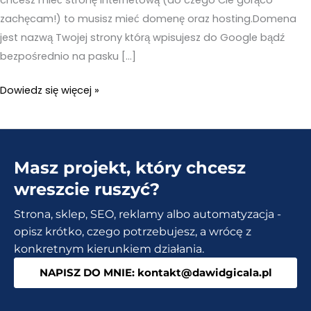
zachęcam!) to musisz mieć domenę oraz hosting.Domena
jest nazwą Twojej strony którą wpisujesz do Google bądź
bezpośrednio na pasku […]
Domena
Dowiedz się więcej »
co
to
znaczy?
Masz projekt, który chcesz
Jak
i
wreszcie ruszyć?
gdzie
Strona, sklep, SEO, reklamy albo automatyzacja -
tanio
opisz krótko, czego potrzebujesz, a wrócę z
kupić?
konkretnym kierunkiem działania.
Po
NAPISZ DO MNIE: kontakt@dawidgicala.pl
co
to