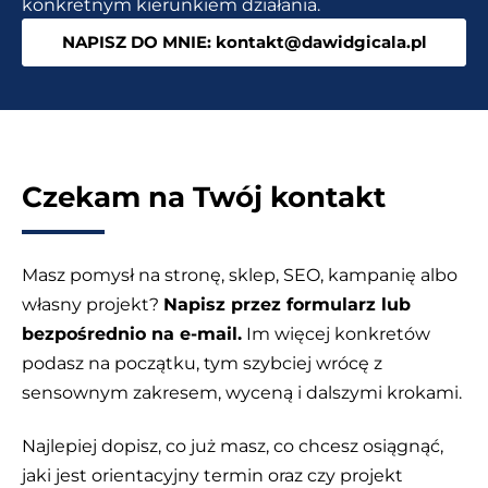
konkretnym kierunkiem działania.
i
NAPISZ DO MNIE: kontakt@dawidgicala.pl
ikonami
Czekam na Twój kontakt
Masz pomysł na stronę, sklep, SEO, kampanię albo
własny projekt?
Napisz przez formularz lub
bezpośrednio na e-mail.
Im więcej konkretów
podasz na początku, tym szybciej wrócę z
sensownym zakresem, wyceną i dalszymi krokami.
Najlepiej dopisz, co już masz, co chcesz osiągnąć,
jaki jest orientacyjny termin oraz czy projekt