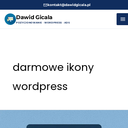
kontakt@dawidgicala.pl
Dawid Gicala
POZYCJONOWANIE · WORDPRESS · ADS
Przejdź
do
treści
darmowe ikony
wordpress