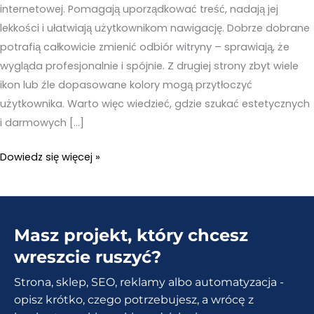
internetowej. Pomagają uporządkować treść, nadają jej
lekkości i ułatwiają użytkownikom nawigację. Dobrze dobrane
potrafią całkowicie zmienić odbiór witryny – sprawiają, że
wygląda profesjonalnie i spójnie. Z drugiej strony zbyt wiele
ikon lub źle dopasowane kolory mogą przytłoczyć
użytkownika. Warto więc wiedzieć, gdzie szukać estetycznych
i darmowych […]
Ikony
Dowiedz się więcej »
na
strone
internetową.
Masz projekt, który chcesz
4
darmowe
wreszcie ruszyć?
serwisy
Strona, sklep, SEO, reklamy albo automatyzacja -
z
opisz krótko, czego potrzebujesz, a wrócę z
animacjami