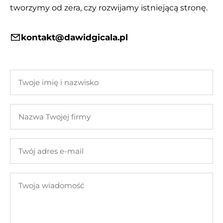
tworzymy od zera, czy rozwijamy istniejącą stronę.
kontakt@dawidgicala.pl
Twoje
imię
i
Nazwa
nazwisko
Twojej
firmy
Twój
adres
e-
Twoja
mail
wiadomość