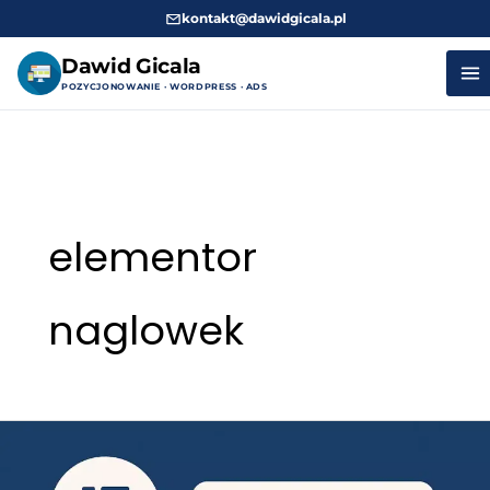
kontakt@dawidgicala.pl
Dawid Gicala
POZYCJONOWANIE · WORDPRESS · ADS
Przejdź
do
treści
elementor
naglowek