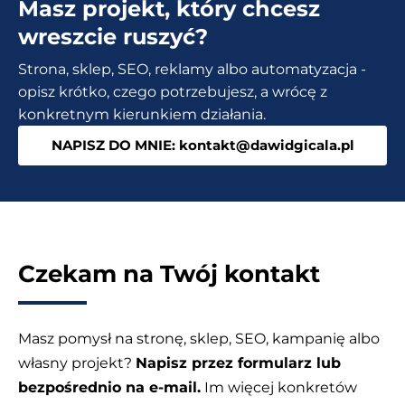
Masz projekt, który chcesz
[Elementor
Header
wreszcie ruszyć?
&
Strona, sklep, SEO, reklamy albo automatyzacja -
Footer
opisz krótko, czego potrzebujesz, a wrócę z
Builder]
konkretnym kierunkiem działania.
NAPISZ DO MNIE: kontakt@dawidgicala.pl
Czekam na Twój kontakt
Masz pomysł na stronę, sklep, SEO, kampanię albo
własny projekt?
Napisz przez formularz lub
bezpośrednio na e-mail.
Im więcej konkretów