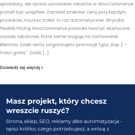
sprzedaży, ale ręczne ustawianie rabatów w WooCommerce
potrafi być uciążliwe. Zamiast zmieniać ceny przy każdym
produkcie, możesz zrobić to raz automatycznie. Wtyczka
Flexible Pricing WooCommerce pozwala tworzyć elastyczne
zasady rabatowe, które same reagują na zachowanie
klientów. Dzięki temu zorganizujesz promocje typu „Kup 2 –
trzeci gratis”. Zniżki […]
Flexible
Dowiedz się więcej »
Pricing
WooCommerce
–
Masz projekt, który chcesz
Elastyczne
promocje
wreszcie ruszyć?
i
Strona, sklep, SEO, reklamy albo automatyzacja -
rabaty
opisz krótko, czego potrzebujesz, a wrócę z
w