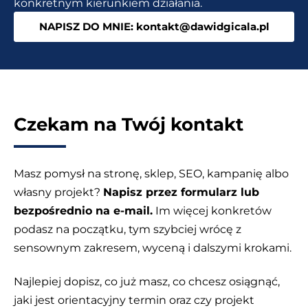
konkretnym kierunkiem działania.
Twoim
NAPISZ DO MNIE: kontakt@dawidgicala.pl
sklepie
Czekam na Twój kontakt
Masz pomysł na stronę, sklep, SEO, kampanię albo
własny projekt?
Napisz przez formularz lub
bezpośrednio na e-mail.
Im więcej konkretów
podasz na początku, tym szybciej wrócę z
sensownym zakresem, wyceną i dalszymi krokami.
Najlepiej dopisz, co już masz, co chcesz osiągnąć,
jaki jest orientacyjny termin oraz czy projekt