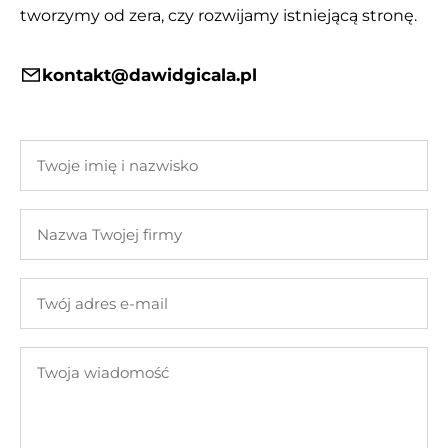
tworzymy od zera, czy rozwijamy istniejącą stronę.
kontakt@dawidgicala.pl
Twoje
imię
i
Nazwa
nazwisko
Twojej
firmy
Twój
adres
e-
Twoja
mail
wiadomość