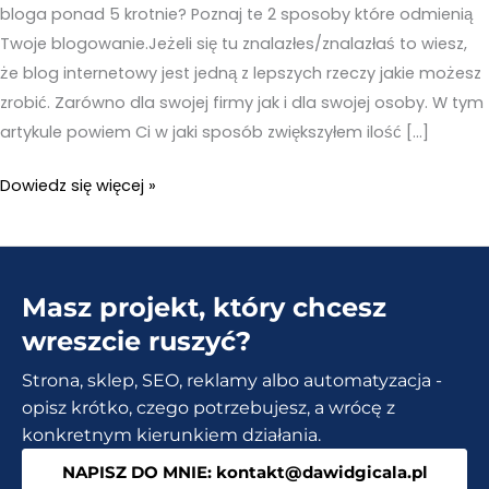
bloga ponad 5 krotnie? Poznaj te 2 sposoby które odmienią
Twoje blogowanie.Jeżeli się tu znalazłes/znalazłaś to wiesz,
że blog internetowy jest jedną z lepszych rzeczy jakie możesz
zrobić. Zarówno dla swojej firmy jak i dla swojej osoby. W tym
artykule powiem Ci w jaki sposób zwiększyłem ilość […]
Jak
Dowiedz się więcej »
prowadzić
bloga?
Sprawdź
Masz projekt, który chcesz
jak
zwiększyłem
wreszcie ruszyć?
wejścia
Strona, sklep, SEO, reklamy albo automatyzacja -
5
opisz krótko, czego potrzebujesz, a wrócę z
krotnie!
konkretnym kierunkiem działania.
NAPISZ DO MNIE: kontakt@dawidgicala.pl