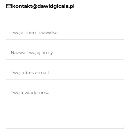
kontakt@dawidgicala.pl
Twoje
imię
i
Nazwa
nazwisko
Twojej
firmy
Twój
adres
e-
Twoja
mail
wiadomość