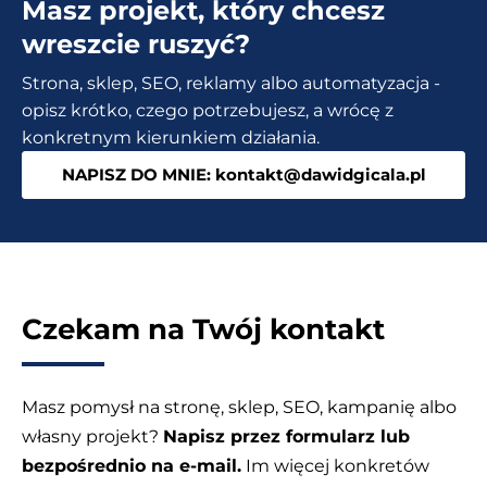
Masz projekt, który chcesz
zdjęcia?
Zmień
wreszcie ruszyć?
folder
Strona, sklep, SEO, reklamy albo automatyzacja -
zdjęć
opisz krótko, czego potrzebujesz, a wrócę z
WordPress
konkretnym kierunkiem działania.
NAPISZ DO MNIE: kontakt@dawidgicala.pl
Czekam na Twój kontakt
Masz pomysł na stronę, sklep, SEO, kampanię albo
własny projekt?
Napisz przez formularz lub
bezpośrednio na e-mail.
Im więcej konkretów