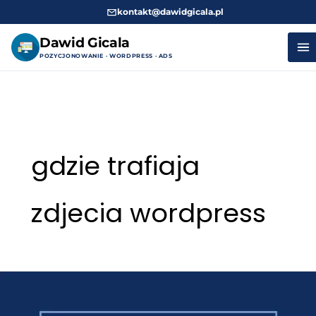
kontakt@dawidgicala.pl
Dawid Gicala
POZYCJONOWANIE · WORDPRESS · ADS
Przejdź
do
treści
gdzie trafiaja
zdjecia wordpress