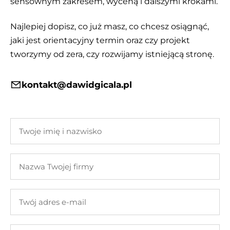
sensownym zakresem, wyceną i dalszymi krokami.
Najlepiej dopisz, co już masz, co chcesz osiągnąć,
jaki jest orientacyjny termin oraz czy projekt
tworzymy od zera, czy rozwijamy istniejącą stronę.
kontakt@dawidgicala.pl
Twoje
imię
i
Nazwa
nazwisko
Twojej
firmy
Twój
adres
e-