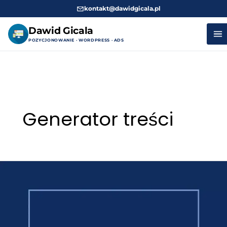
kontakt@dawidgicala.pl
Dawid Gicala
POZYCJONOWANIE · WORDPRESS · ADS
Przejdź
do
treści
Generator treści