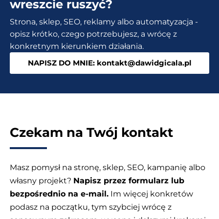
internetowych
wreszcie ruszyć?
i
Strona, sklep, SEO, reklamy albo automatyzacja -
nie
opisz krótko, czego potrzebujesz, a wrócę z
tylko
konkretnym kierunkiem działania.
[Allegro,
NAPISZ DO MNIE: kontakt@dawidgicala.pl
OLX,
WooCommerce,
PrestaShop,
WIX]
Czekam na Twój kontakt
Masz pomysł na stronę, sklep, SEO, kampanię albo
własny projekt?
Napisz przez formularz lub
bezpośrednio na e-mail.
Im więcej konkretów
podasz na początku, tym szybciej wrócę z