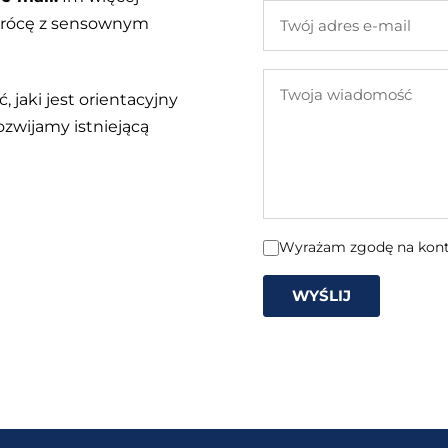
Twój
 wrócę z sensownym
adres
e-
Twoja
mail
, jaki jest orientacyjny
wiadomość
ozwijamy istniejącą
Wyrażam zgodę na konta
WYŚLIJ