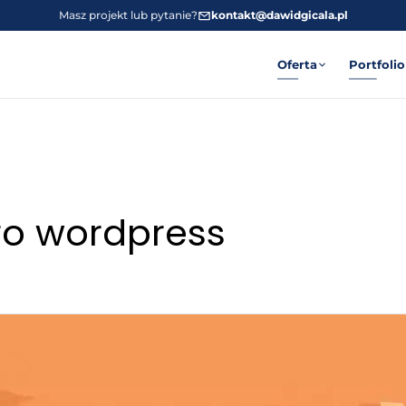
Masz projekt lub pytanie?
kontakt@dawidgicala.pl
Oferta
Portfolio
gro wordpress