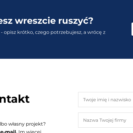
esz wreszcie ruszyć?
- opisz krótko, czego potrzebujesz, a wrócę z
ntakt
Twoje
imię
i
Nazwa
nazwisko
Twojej
lbo własny projekt?
firmy
e-mail.
Im więcej