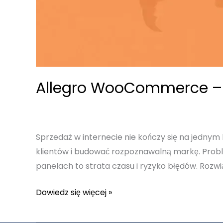
Allegro WooCommerce – P
Sprzedaż w internecie nie kończy się na jednym 
klientów i budować rozpoznawalną markę. Prob
panelach to strata czasu i ryzyko błędów. Roz
Allegro
Dowiedz się więcej »
WooCommerce
–