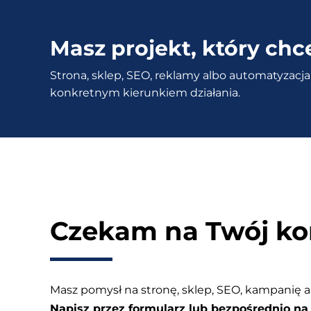
Pełna
integracja
Masz projekt, który chc
Twojego
Strona, sklep, SEO, reklamy albo automatyzacja 
sklepu
konkretnym kierunkiem działania.
z
Allegro
Czekam na Twój ko
Masz pomysł na stronę, sklep, SEO, kampanię a
Napisz przez formularz lub bezpośrednio na 