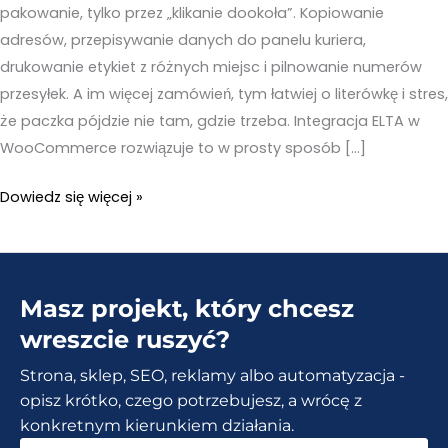
pakowanie, tylko przez „klikanie dookoła”. Kopiowanie
adresów, przepisywanie danych do panelu kuriera,
drukowanie etykiet z różnych miejsc i pilnowanie numerów
przesyłek. A im więcej zamówień, tym łatwiej o literówkę i stres,
że paczka pójdzie nie tam, gdzie trzeba. Integracja ELTA w
WooCommerce rozwiązuje to w prosty sposób […]
ELTA
Dowiedz się więcej »
w
WooCommerce
–
Masz projekt, który chcesz
Automatyczne
tworzenie
wreszcie ruszyć?
voucherów
Strona, sklep, SEO, reklamy albo automatyzacja -
po
opisz krótko, czego potrzebujesz, a wrócę z
zamówieniu
konkretnym kierunkiem działania.