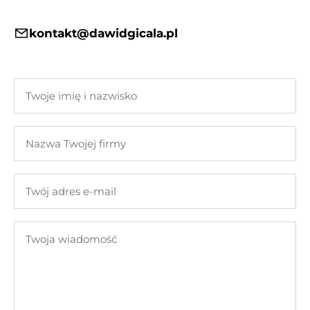
kontakt@dawidgicala.pl
Twoje
imię
i
Nazwa
nazwisko
Twojej
firmy
Twój
adres
e-
Twoja
mail
wiadomość