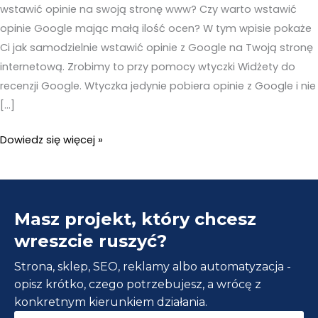
wstawić opinie na swoją stronę www? Czy warto wstawić
opinie Google mając małą ilość ocen? W tym wpisie pokaże
Ci jak samodzielnie wstawić opinie z Google na Twoją stronę
internetową. Zrobimy to przy pomocy wtyczki Widżety do
recenzji Google. Wtyczka jedynie pobiera opinie z Google i nie
[…]
Opinie
Dowiedz się więcej »
Google
na
stronie
Masz projekt, który chcesz
WordPress.
Wstaw
wreszcie ruszyć?
na
Strona, sklep, SEO, reklamy albo automatyzacja -
stronę
opisz krótko, czego potrzebujesz, a wrócę z
w
konkretnym kierunkiem działania.
2