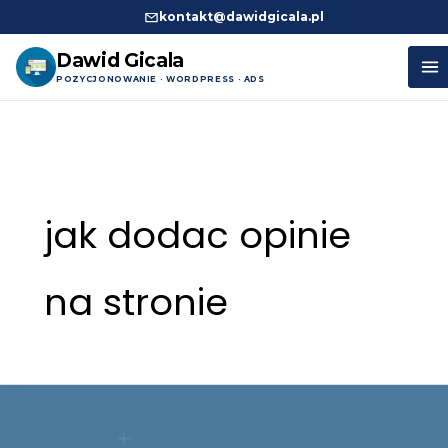
kontakt@dawidgicala.pl
Dawid Gicala
POZYCJONOWANIE · WORDPRESS · ADS
Przejdź
do
treści
jak dodac opinie
na stronie