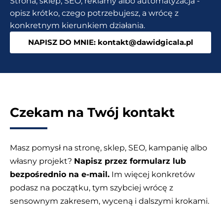
Strona, sklep, SEO, reklamy albo automatyzacja -
WooCommerce?
opisz krótko, czego potrzebujesz, a wrócę z
konkretnym kierunkiem działania.
NAPISZ DO MNIE: kontakt@dawidgicala.pl
Czekam na Twój kontakt
Masz pomysł na stronę, sklep, SEO, kampanię albo
własny projekt?
Napisz przez formularz lub
bezpośrednio na e-mail.
Im więcej konkretów
podasz na początku, tym szybciej wrócę z
sensownym zakresem, wyceną i dalszymi krokami.