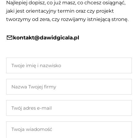
Najlepiej dopisz, co już masz, co chcesz osiągnąć,
jaki jest orientacyjny termin oraz czy projekt
tworzymy od zera, czy rozwijamy istniejącą stronę.
kontakt@dawidgicala.pl
Twoje
imię
i
Nazwa
nazwisko
Twojej
firmy
Twój
adres
e-
Twoja
mail
wiadomość