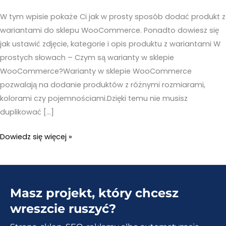
W tym wpisie pokaże Ci jak w prosty sposób dodać produkt z
wariantami do sklepu WooCommerce. Ponadto dowiesz się
jak ustawić zdjęcie, kategorie i opis produktu z wariantami W
prostych słowach – Czym są warianty w sklepie
WooCommerce?Warianty w sklepie WooCommerce
pozwalają na dodanie produktów z różnymi rozmiarami,
kolorami czy pojemnościami.Dzięki temu nie musisz
duplikować […]
Jak
Dowiedz się więcej »
dodać
produkty
z
Masz projekt, który chcesz
wariantami
w
wreszcie ruszyć?
sklepie