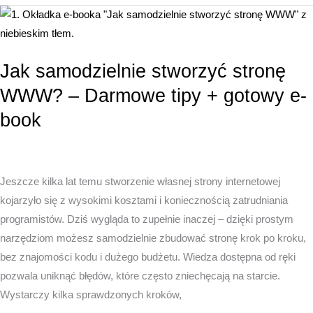
stronę
firmową?
–
WordPress
Jak samodzielnie stworzyć stronę
dla
WWW? – Darmowe tipy + gotowy e-
początkujących
book
krok
po
kroku
Jeszcze kilka lat temu stworzenie własnej strony internetowej
kojarzyło się z wysokimi kosztami i koniecznością zatrudniania
programistów. Dziś wygląda to zupełnie inaczej – dzięki prostym
narzędziom możesz samodzielnie zbudować stronę krok po kroku,
bez znajomości kodu i dużego budżetu. Wiedza dostępna od ręki
pozwala uniknąć błędów, które często zniechęcają na starcie.
Wystarczy kilka sprawdzonych kroków,