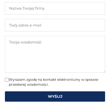
i
Nazwa
nazwisko
Twojej
firmy
Twój
adres
e-
Twoja
mail
wiadomość
Wyrażam zgodę na kontakt elektroniczny w sprawie
przesłanej wiadomości.
WYŚLIJ