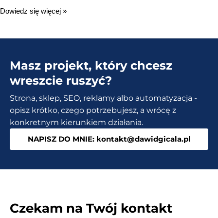
Jak
Dowiedz się więcej »
samodzielnie
stworzyć
stronę
Masz projekt, który chcesz
WWW?
–
wreszcie ruszyć?
Darmowe
Strona, sklep, SEO, reklamy albo automatyzacja -
tipy
opisz krótko, czego potrzebujesz, a wrócę z
+
konkretnym kierunkiem działania.
gotowy
NAPISZ DO MNIE: kontakt@dawidgicala.pl
e-
book
Czekam na Twój kontakt