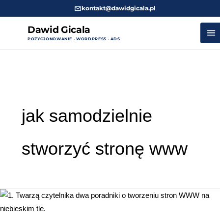
kontakt@dawidgicala.pl
Dawid Gicala
POZYCJONOWANIE · WORDPRESS · ADS
Przejdź
do
treści
jak samodzielnie
stworzyć stronę www