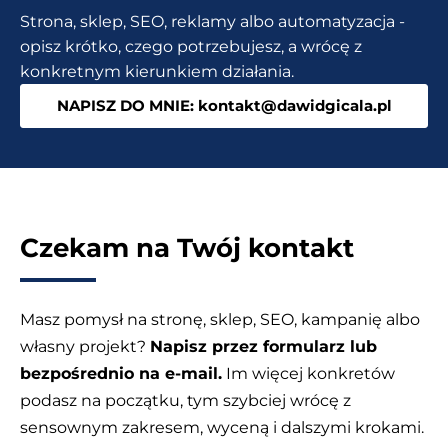
kategorię
Strona, sklep, SEO, reklamy albo automatyzacja -
produktu
opisz krótko, czego potrzebujesz, a wrócę z
w
konkretnym kierunkiem działania.
sklepie?
NAPISZ DO MNIE: kontakt@dawidgicala.pl
Czekam na Twój kontakt
Masz pomysł na stronę, sklep, SEO, kampanię albo
własny projekt?
Napisz przez formularz lub
bezpośrednio na e-mail.
Im więcej konkretów
podasz na początku, tym szybciej wrócę z
sensownym zakresem, wyceną i dalszymi krokami.