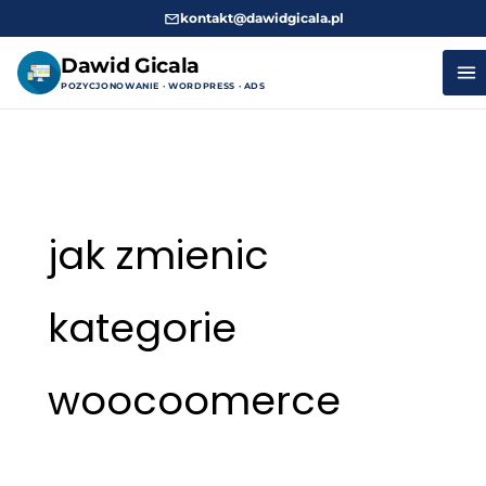
kontakt@dawidgicala.pl
Dawid Gicala
POZYCJONOWANIE · WORDPRESS · ADS
Przejdź
do
treści
jak zmienic
kategorie
woocoomerce