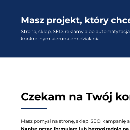
internetowej
–
Masz projekt, który chc
Czy
Strona, sklep, SEO, reklamy albo automatyzacja 
lepszy
konkretnym kierunkiem działania.
freelancer
czy
agencja?
Czekam na Twój ko
Masz pomysł na stronę, sklep, SEO, kampanię a
Napisz przez formularz lub bezpośrednio na 