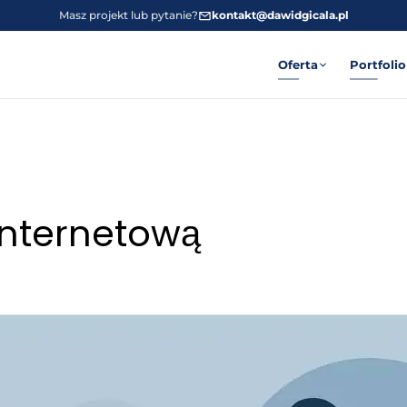
Masz projekt lub pytanie?
kontakt@dawidgicala.pl
Oferta
Portfolio
 internetową