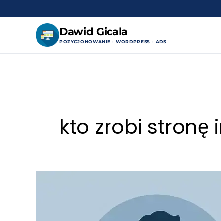
Dawid Gicala
POZYCJONOWANIE · WORDPRESS · ADS
Przejdź
do
treści
kto zrobi stronę