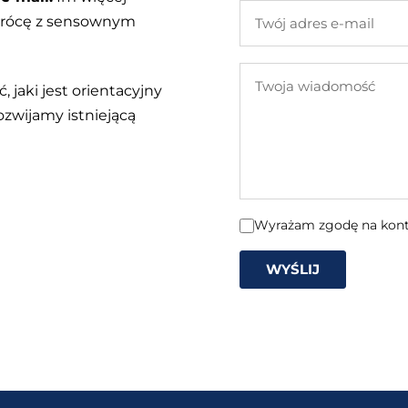
Twój
 wrócę z sensownym
adres
e-
Twoja
mail
, jaki jest orientacyjny
wiadomość
ozwijamy istniejącą
Wyrażam zgodę na konta
WYŚLIJ