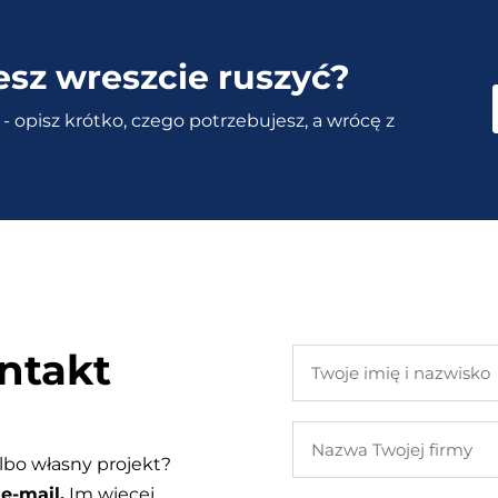
esz wreszcie ruszyć?
- opisz krótko, czego potrzebujesz, a wrócę z
ntakt
Twoje
imię
i
Nazwa
nazwisko
Twojej
lbo własny projekt?
firmy
e-mail.
Im więcej