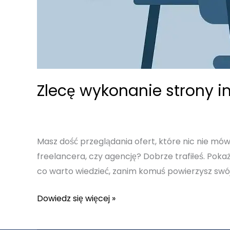
Zlecę wykonanie strony i
Masz dość przeglądania ofert, które nic nie mów
freelancera, czy agencję? Dobrze trafiłeś. Pokaż
co warto wiedzieć, zanim komuś powierzysz swój 
Zlecę
Dowiedz się więcej »
wykonanie
strony