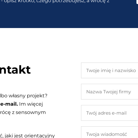
- opisz krótko, czego potrzebujesz, a wrócę z
ntakt
Twoje
imię
i
Nazwa
nazwisko
Twojej
lbo własny projekt?
firmy
e-mail.
Im więcej
Twój
 wrócę z sensownym
adres
e-
Twoja
mail
, jaki jest orientacyjny
wiadomość