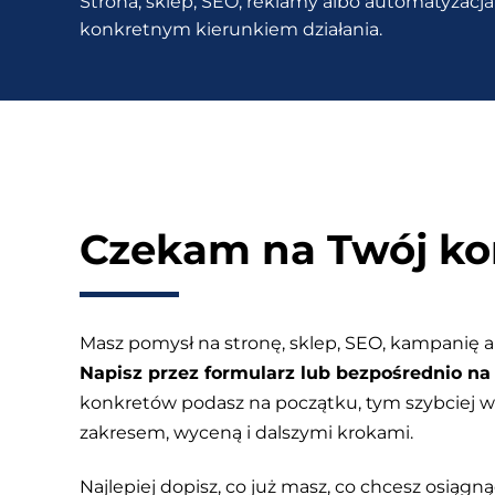
Strona, sklep, SEO, reklamy albo automatyzacja 
się
konkretnym kierunkiem działania.
za
to
zabrać?
Czekam na Twój ko
Masz pomysł na stronę, sklep, SEO, kampanię a
Napisz przez formularz lub bezpośrednio na 
konkretów podasz na początku, tym szybciej
zakresem, wyceną i dalszymi krokami.
Najlepiej dopisz, co już masz, co chcesz osiągnąć