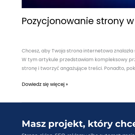
Pozycjonowanie strony w 
Chcesz, aby Twoja strona internetowa znalazła
W tym artykule przedstawiam kompleksowy przew
stronę i tworzyć angażujące treści. Ponadto, po
Pozycjonowanie
Dowiedz się więcej »
strony
w
Google
–
Masz projekt, który chc
Jak