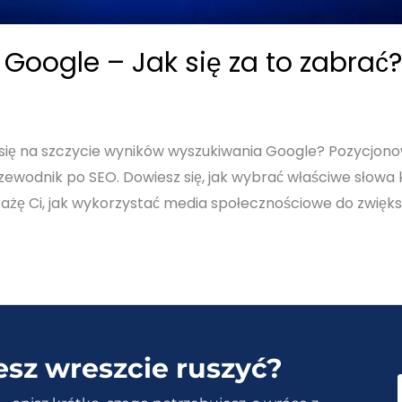
Google – Jak się za to zabrać?
 się na szczycie wyników wyszukiwania Google? Pozycjono
odnik po SEO. Dowiesz się, jak wybrać właściwe słowa k
każę Ci, jak wykorzystać media społecznościowe do zwiększ
esz wreszcie ruszyć?