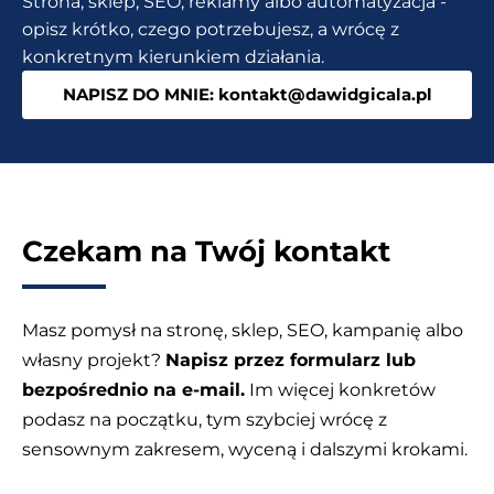
Strona, sklep, SEO, reklamy albo automatyzacja -
dla
opisz krótko, czego potrzebujesz, a wrócę z
przedsiębiorców
konkretnym kierunkiem działania.
NAPISZ DO MNIE: kontakt@dawidgicala.pl
Czekam na Twój kontakt
Masz pomysł na stronę, sklep, SEO, kampanię albo
własny projekt?
Napisz przez formularz lub
bezpośrednio na e-mail.
Im więcej konkretów
podasz na początku, tym szybciej wrócę z
sensownym zakresem, wyceną i dalszymi krokami.