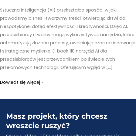
Sztuczna inteligencja (AI) przekształca sposób, w jaki
prowadzimy biznes i tworzymy treści, otwierając drzwi do
niespotykanej dotąd efektywności i kreatywności. Dzięki AI,
przedsiębiorcy i twórcy mogą wykorzystywać narzędzia, które
automatyzują złożone procesy, uwalniając czas na innowacje
i strategiczne myślenie. E-book 118 narzędzi AI dla
przedsiębiorców jest przewodnikiem po świecie tych
przełomowych technologii. Oferującym wgląd w […]
Sztuczna
Dowiedz się więcej »
inteligencja
kurs
–
Masz projekt, który chcesz
118
narzędzi
wreszcie ruszyć?
AI