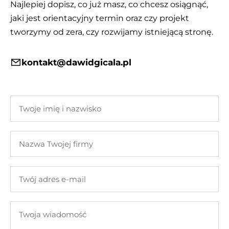
Najlepiej dopisz, co już masz, co chcesz osiągnąć,
jaki jest orientacyjny termin oraz czy projekt
tworzymy od zera, czy rozwijamy istniejącą stronę.
kontakt@dawidgicala.pl
Twoje
imię
i
Nazwa
nazwisko
Twojej
firmy
Twój
adres
e-
Twoja
mail
wiadomość