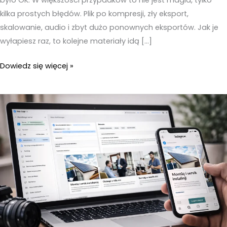
kilka prostych błędów. Plik po kompresji, zły eksport,
skalowanie, audio i zbyt dużo ponownych eksportów. Jak je
wyłapiesz raz, to kolejne materiały idą […]
Przycinanie
Dowiedz się więcej »
wideo
online
–
7
błędów,
przez
które
film
wygląda
gorzej
po