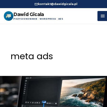
kontakt@dawidgicala.pl
Dawid Gicala
POZYCJONOWANIE · WORDPRESS · ADS
Przejdź
do
treści
meta ads