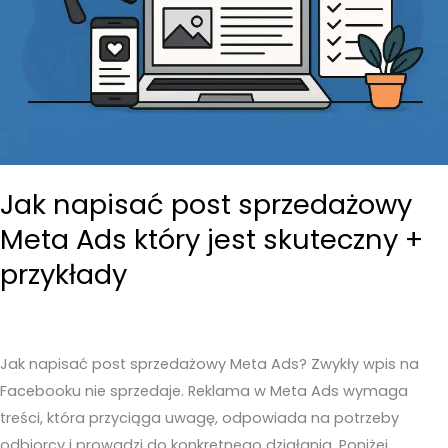
zawsze
strata
pieniędzy?
Jak napisać post sprzedażowy
Meta Ads który jest skuteczny +
przykłady
Jak napisać post sprzedażowy Meta Ads? Zwykły wpis na
Facebooku nie sprzedaje. Reklama w Meta Ads wymaga
treści, która przyciąga uwagę, odpowiada na potrzeby
odbiorcy i prowadzi do konkretnego działania. Poniżej