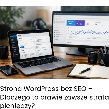
ADs
–
Kiedy
ma
sens,
a
kiedy
tylko
wygląda
fajnie?
Strona WordPress bez SEO –
Dlaczego to prawie zawsze strata
pieniędzy?