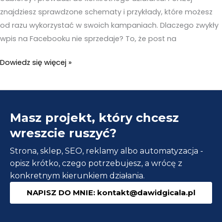
znajdziesz sprawdzone schematy i przykłady, które możesz
od razu wykorzystać w swoich kampaniach. Dlaczego zwykły
wpis na Facebooku nie sprzedaje? To, że post na
Jak
Dowiedz się więcej »
napisać
post
sprzedażowy
Masz projekt, który chcesz
Meta
Ads
wreszcie ruszyć?
który
Strona, sklep, SEO, reklamy albo automatyzacja -
jest
opisz krótko, czego potrzebujesz, a wrócę z
skuteczny
konkretnym kierunkiem działania.
+
NAPISZ DO MNIE: kontakt@dawidgicala.pl
przykłady