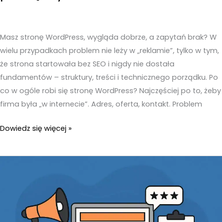
Masz stronę WordPress, wygląda dobrze, a zapytań brak? W
wielu przypadkach problem nie leży w „reklamie”, tylko w tym,
że strona startowała bez SEO i nigdy nie dostała
fundamentów – struktury, treści i technicznego porządku. Po
co w ogóle robi się stronę WordPress? Najczęściej po to, żeby
firma była „w internecie”. Adres, oferta, kontakt. Problem
Strona
Dowiedz się więcej »
WordPress
bez
SEO
–
Dlaczego
to
prawie