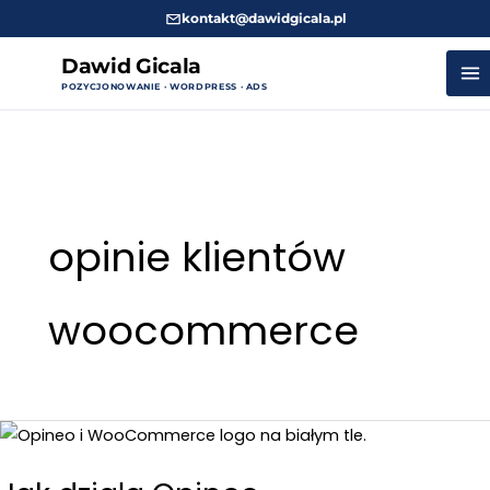
kontakt@dawidgicala.pl
Dawid Gicala
POZYCJONOWANIE · WORDPRESS · ADS
Przejdź
do
treści
opinie klientów
woocommerce