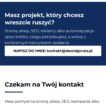
Opineo
WooCommerce
Masz projekt, który chcesz
i
dlaczego
wreszcie ruszyć?
zwiększa
Strona, sklep, SEO, reklamy albo automatyzacja -
sprzedaż?
opisz krótko, czego potrzebujesz, a wrócę z
konkretnym kierunkiem działania.
NAPISZ DO MNIE: kontakt@dawidgicala.pl
Czekam na Twój kontakt
Masz pomysł na stronę, sklep, SEO, kampanię albo