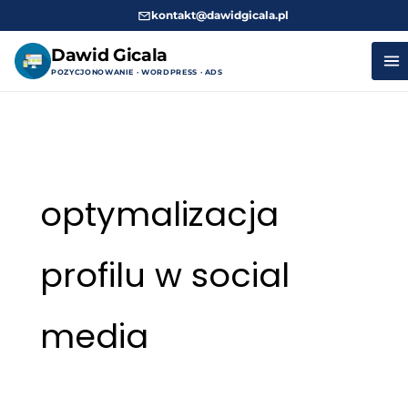
kontakt@dawidgicala.pl
Dawid Gicala
POZYCJONOWANIE · WORDPRESS · ADS
Przejdź
do
treści
optymalizacja
profilu w social
media