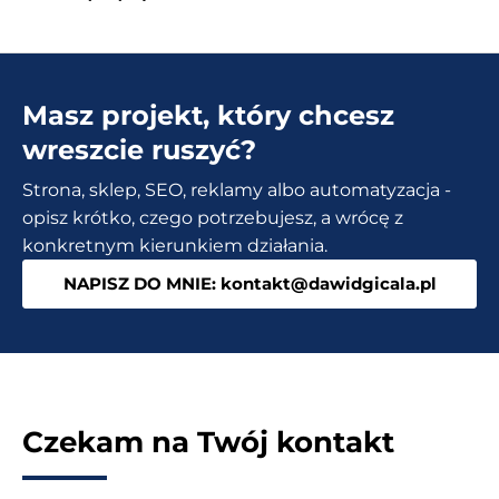
w
Social
Media
Masz projekt, który chcesz
–
Na
wreszcie ruszyć?
co
Strona, sklep, SEO, reklamy albo automatyzacja -
zwrócić
opisz krótko, czego potrzebujesz, a wrócę z
uwagę?
konkretnym kierunkiem działania.
Jak
NAPISZ DO MNIE: kontakt@dawidgicala.pl
pozyskać
klientów?
Czekam na Twój kontakt