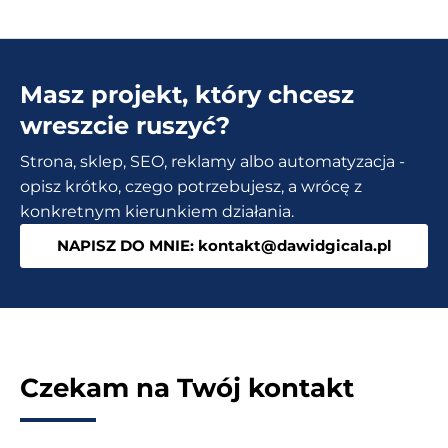
SEO
WordPress
–
Masz projekt, który chcesz
Co
zrobić,
wreszcie ruszyć?
aby
Strona, sklep, SEO, reklamy albo automatyzacja -
Google
opisz krótko, czego potrzebujesz, a wrócę z
lepiej
konkretnym kierunkiem działania.
rozumiało
NAPISZ DO MNIE: kontakt@dawidgicala.pl
stronę
Czekam na Twój kontakt