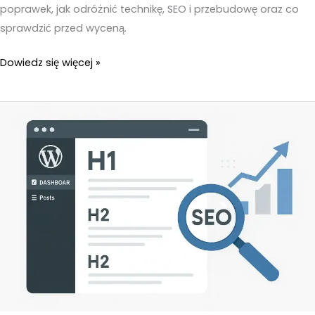
poprawek, jak odróżnić technikę, SEO i przebudowę oraz co
sprawdzić przed wyceną.
Optymalizacja
Dowiedz się więcej »
strony
WordPress
–
Ile
kosztuje
i
od
czego
zależy
zakres
poprawek?