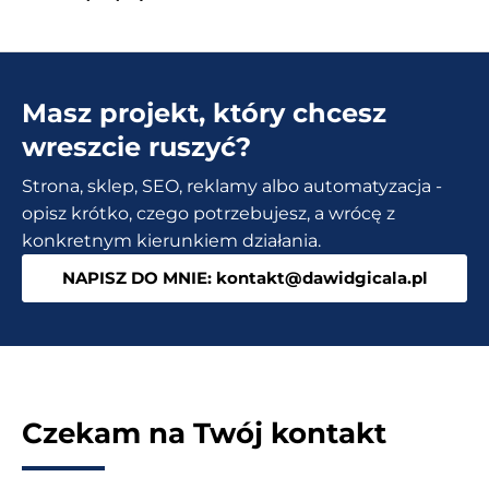
do
kalendarzy
WordPress
Masz projekt, który chcesz
–
6
wreszcie ruszyć?
najlepszych
Strona, sklep, SEO, reklamy albo automatyzacja -
wtyczek
opisz krótko, czego potrzebujesz, a wrócę z
konkretnym kierunkiem działania.
NAPISZ DO MNIE: kontakt@dawidgicala.pl
Czekam na Twój kontakt