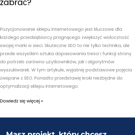
zabrać?
Pozycjonowanie sklepu internetowego jest kluczowe dla
każdego przedsiębiorcy pragnącego zwiększyć widoczność
swojej marki w sieci. Skuteczne SEO to nie tylko technika, ale
przede wszystkim sztuka dopasowania treści i funkcji strony
do potrzeb zarówno użytkowników, jak i algorytmów
wyszukiwarek. W tym artykule, wyjaśnię podstawowe pojęcia
związane z SEO. Ponadto przedstawię kroki niezbędne do
optymalizacji sklepu internetowego.
Pozycjonowanie
Dowiedz się więcej »
sklepu
internetowego
–
Masz projekt, który chcesz
Jak