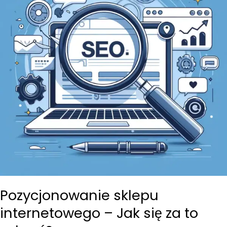
widoczność
produktów
w
Google?
Pozycjonowanie sklepu
internetowego – Jak się za to