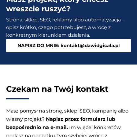
się
wreszcie ruszyć?
za
Strona, sklep, SEO, reklamy albo automatyzacja -
to
opisz krótko, czego potrzebujesz, a wrócę z
zabrać?
konkretnym kierunkiem działania.
NAPISZ DO MNIE: kontakt@dawidgicala.pl
Czekam na Twój kontakt
Masz pomysł na stronę, sklep, SEO, kampanię albo
własny projekt?
Napisz przez formularz lub
bezpośrednio na e-mail.
Im więcej konkretów
podasz na początku, tym szybciej wrócę z