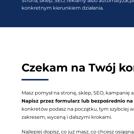
Strona, sklep, SEO, reklamy albo automatyzacja 
internetowego
konkretnym kierunkiem działania.
Czekam na Twój ko
Masz pomysł na stronę, sklep, SEO, kampanię a
Napisz przez formularz lub bezpośrednio na 
konkretów podasz na początku, tym szybciej
zakresem, wyceną i dalszymi krokami.
Najlepiej dopisz, co już masz, co chcesz osiągnąć