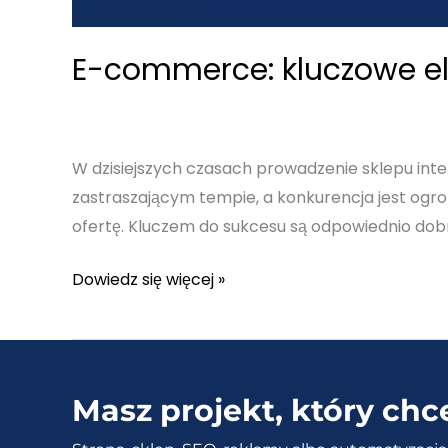
E-commerce: kluczowe el
W dzisiejszych czasach prowadzenie sklepu int
zastraszającym tempie, a konkurencja jest ogrom
ofertę. Kluczem do sukcesu są odpowiednio dob
E-
Dowiedz się więcej »
commerce:
kluczowe
elementy
skutecznego
Masz projekt, który chc
sklepu