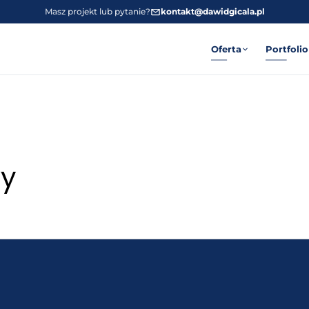
Masz projekt lub pytanie?
kontakt@dawidgicala.pl
Oferta
Portfolio
wy