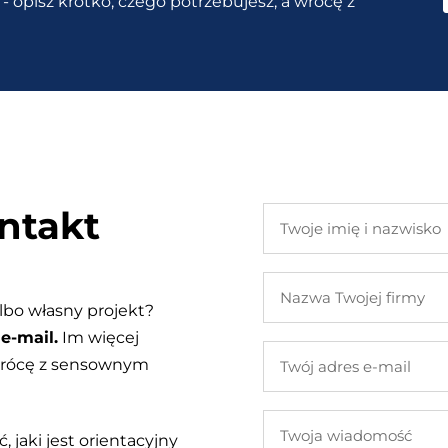
- opisz krótko, czego potrzebujesz, a wrócę z
ntakt
Twoje
imię
i
Nazwa
nazwisko
Twojej
lbo własny projekt?
firmy
e-mail.
Im więcej
Twój
 wrócę z sensownym
adres
e-
Twoja
mail
, jaki jest orientacyjny
wiadomość