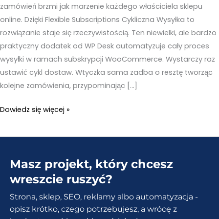
zamówień brzmi jak marzenie każdego właściciela sklepu
online. Dzięki Flexible Subscriptions Cykliczna Wysyłka to
rozwiązanie staje się rzeczywistością. Ten niewielki, ale bardzo
praktyczny dodatek od WP Desk automatyzuje cały proces
wysyłki w ramach subskrypcji WooCommerce. Wystarczy raz
ustawić cykl dostaw. Wtyczka sama zadba o resztę tworząc
kolejne zamówienia, przypominając […]
Flexible
Dowiedz się więcej »
Subscriptions
Cykliczna
Wysyłka
Masz projekt, który chcesz
–
Automatyzacja,
wreszcie ruszyć?
która
Strona, sklep, SEO, reklamy albo automatyzacja -
sprzedaje
opisz krótko, czego potrzebujesz, a wrócę z
i