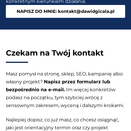
konkretnym kierunkiem działania.
oszczędza
NAPISZ DO MNIE: kontakt@dawidgicala.pl
Twój
czas
Czekam na Twój kontakt
Masz pomysł na stronę, sklep, SEO, kampanię albo
własny projekt?
Napisz przez formularz lub
bezpośrednio na e-mail.
Im więcej konkretów
podasz na początku, tym szybciej wrócę z
sensownym zakresem, wyceną i dalszymi krokami.
Najlepiej dopisz, co już masz, co chcesz osiągnąć,
jaki jest orientacyjny termin oraz czy projekt