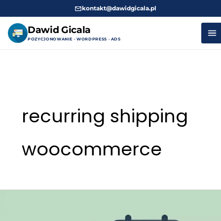
kontakt@dawidgicala.pl
Dawid Gicala
POZYCJONOWANIE · WORDPRESS · ADS
Przejdź
do
treści
recurring shipping
woocommerce