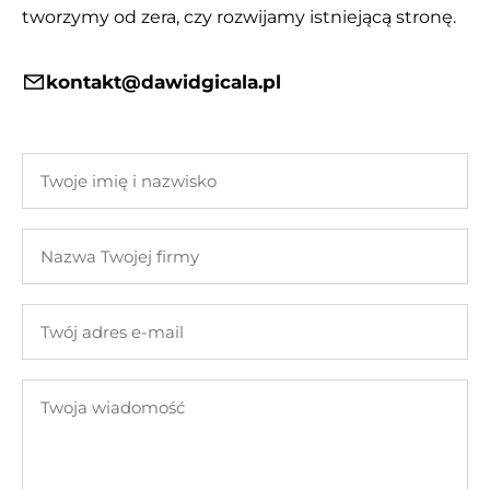
tworzymy od zera, czy rozwijamy istniejącą stronę.
kontakt@dawidgicala.pl
Twoje
imię
i
Nazwa
nazwisko
Twojej
firmy
Twój
adres
e-
Twoja
mail
wiadomość