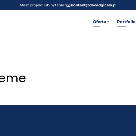
Masz projekt lub pytanie?
kontakt@dawidgicala.pl
Oferta
Portfolio
seme