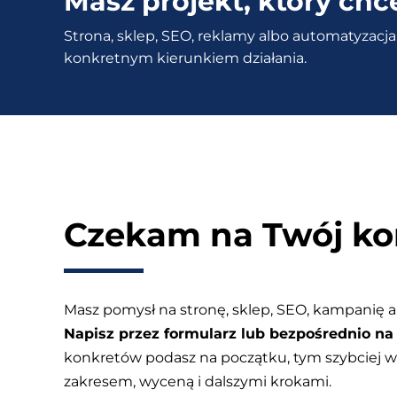
Masz projekt, który chc
projektowania
Strona, sklep, SEO, reklamy albo automatyzacja 
stron
konkretnym kierunkiem działania.
internetowych
–
Moje
spostrzeżenia.
Czekam na Twój ko
Masz pomysł na stronę, sklep, SEO, kampanię a
Napisz przez formularz lub bezpośrednio na 
konkretów podasz na początku, tym szybciej
zakresem, wyceną i dalszymi krokami.