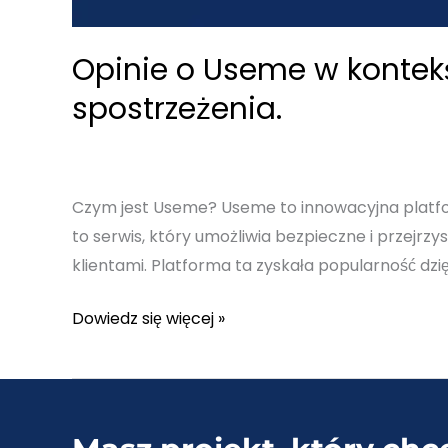
Opinie o Useme w kontekś
spostrzeżenia.
Czym jest Useme? Useme to innowacyjna platfo
to serwis, który umożliwia bezpieczne i przejrz
klientami. Platforma ta zyskała popularność dzię
Opinie
Dowiedz się więcej »
o
Useme
w
kontekście