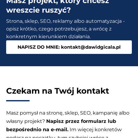
Masz projekt, który chcesz
się
wreszcie ruszyć?
za
Strona, sklep, SEO, reklamy albo automatyzacja -
to
opisz krótko, czego potrzebujesz, a wrócę z
prawidłowo
konkretnym kierunkiem działania.
zabrać?
NAPISZ DO MNIE: kontakt@dawidgicala.pl
Czekam na Twój kontakt
Masz pomysł na stronę, sklep, SEO, kampanię albo
własny projekt?
Napisz przez formularz lub
bezpośrednio na e-mail.
Im więcej konkretów
podasz na początku, tym szybciej wrócę z