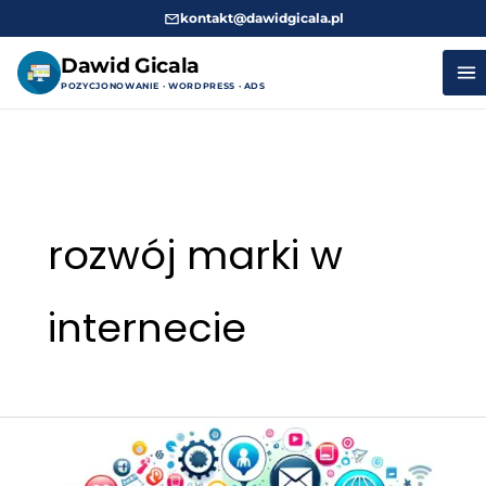
kontakt@dawidgicala.pl
Dawid Gicala
POZYCJONOWANIE · WORDPRESS · ADS
Przejdź
do
treści
rozwój marki w
internecie