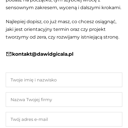
sensownym zakresem, wyceną i dalszymi krokami.
Najlepiej dopisz, co już masz, co chcesz osiągnąć,
jaki jest orientacyjny termin oraz czy projekt
tworzymy od zera, czy rozwijamy istniejącą stronę.
kontakt@dawidgicala.pl
Twoje
imię
i
Nazwa
nazwisko
Twojej
firmy
Twój
adres