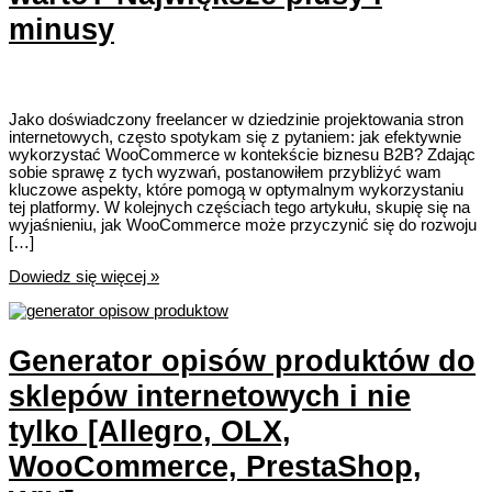
minusy
Jako doświadczony freelancer w dziedzinie projektowania stron
internetowych, często spotykam się z pytaniem: jak efektywnie
wykorzystać WooCommerce w kontekście biznesu B2B? Zdając
sobie sprawę z tych wyzwań, postanowiłem przybliżyć wam
kluczowe aspekty, które pomogą w optymalnym wykorzystaniu
tej platformy. W kolejnych częściach tego artykułu, skupię się na
wyjaśnieniu, jak WooCommerce może przyczynić się do rozwoju
[…]
WooCommerce
Dowiedz się więcej »
B2B
–
Czy
warto?
Generator opisów produktów do
Największe
plusy
sklepów internetowych i nie
i
minusy
tylko [Allegro, OLX,
WooCommerce, PrestaShop,