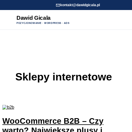
kontakt@dawidgicala.pl
Dawid Gicala
POZYCJONOWANIE · WORDPRESS · ADS
Przejdź
do
treści
Sklepy internetowe
WooCommerce B2B – Czy
warto? Największe plusy i