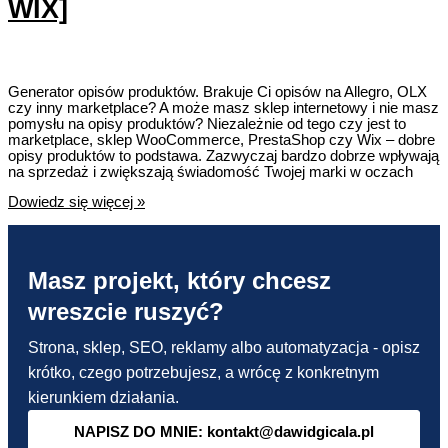
WIX]
Generator opisów produktów. Brakuje Ci opisów na Allegro, OLX
czy inny marketplace? A może masz sklep internetowy i nie masz
pomysłu na opisy produktów? Niezależnie od tego czy jest to
marketplace, sklep WooCommerce, PrestaShop czy Wix – dobre
opisy produktów to podstawa. Zazwyczaj bardzo dobrze wpływają
na sprzedaż i zwiększają świadomość Twojej marki w oczach
Generator
Dowiedz się więcej »
opisów
produktów
do
sklepów
Masz projekt, który chcesz
internetowych
i
wreszcie ruszyć?
nie
tylko
[Allegro,
Strona, sklep, SEO, reklamy albo automatyzacja - opisz
OLX,
krótko, czego potrzebujesz, a wrócę z konkretnym
WooCommerce,
PrestaShop,
kierunkiem działania.
WIX]
NAPISZ DO MNIE: kontakt@dawidgicala.pl