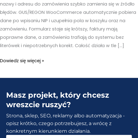
nazwy i adresu do zamówienia szybko zamienia się w źródło
błędów. GUS/REGON WooCommerce automatycznie pobiera
dane po wpisaniu NIP i uzupełnia pola w koszyku oraz na
zamówieniu. Formularz staje się krótszy, faktury mają
poprawne dane, a zamówienia trafiają do systemu bez
literówek i niepotrzebnych korekt. Całość działa w tle […]
Weryfikacja
Dowiedz się więcej »
NIP
i
autouzupełnianie
Masz projekt, który chcesz
pól
w
wreszcie ruszyć?
koszyku
Strona, sklep, SEO, reklamy albo automatyzacja -
–
opisz krótko, czego potrzebujesz, a wrócę z
GUS/REGON
konkretnym kierunkiem działania.
WooCommerce