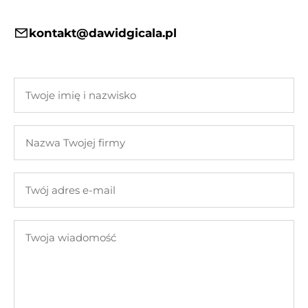
kontakt@dawidgicala.pl
Twoje
imię
i
Nazwa
nazwisko
Twojej
firmy
Twój
adres
e-
Twoja
mail
wiadomość