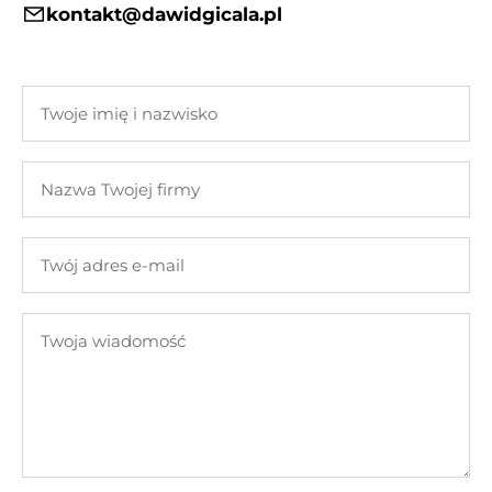
kontakt@dawidgicala.pl
Twoje
imię
i
Nazwa
nazwisko
Twojej
firmy
Twój
adres
e-
Twoja
mail
wiadomość