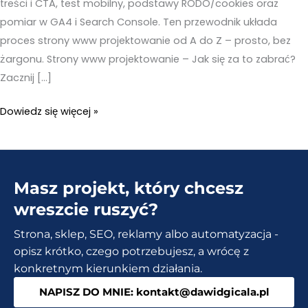
treści i CTA, test mobilny, podstawy RODO/cookies oraz
pomiar w GA4 i Search Console. Ten przewodnik układa
proces strony www projektowanie od A do Z – prosto, bez
żargonu. Strony www projektowanie – Jak się za to zabrać?
Zacznij […]
Jak
Dowiedz się więcej »
wygląda
proces
strony
Masz projekt, który chcesz
www
projektowanie
wreszcie ruszyć?
od
Strona, sklep, SEO, reklamy albo automatyzacja -
A
opisz krótko, czego potrzebujesz, a wrócę z
do
konkretnym kierunkiem działania.
Z?
NAPISZ DO MNIE: kontakt@dawidgicala.pl