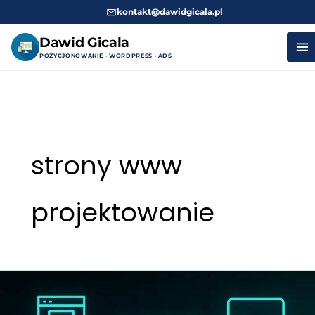
kontakt@dawidgicala.pl
Dawid Gicala
POZYCJONOWANIE · WORDPRESS · ADS
Przejdź
do
treści
strony www
projektowanie