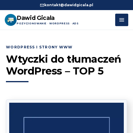
kontakt@dawidgicala.pl
Dawid Gicala
POZYCJONOWANIE · WORDPRESS · ADS
Przejdź
do
WORDPRESS I STRONY WWW
treści
Wtyczki do tłumaczeń
WordPress – TOP 5