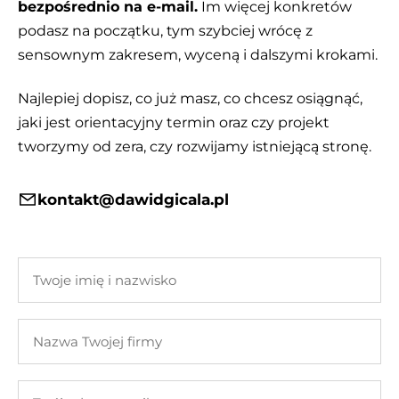
bezpośrednio na e-mail.
Im więcej konkretów
podasz na początku, tym szybciej wrócę z
sensownym zakresem, wyceną i dalszymi krokami.
Najlepiej dopisz, co już masz, co chcesz osiągnąć,
jaki jest orientacyjny termin oraz czy projekt
tworzymy od zera, czy rozwijamy istniejącą stronę.
kontakt@dawidgicala.pl
Twoje
imię
i
Nazwa
nazwisko
Twojej
firmy
Twój