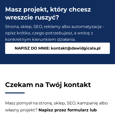
WordPress
Masz projekt, który chcesz
dla
strony
wreszcie ruszyć?
internetowej
Strona, sklep, SEO, reklamy albo automatyzacja -
opisz krótko, czego potrzebujesz, a wrócę z
konkretnym kierunkiem działania.
NAPISZ DO MNIE: kontakt@dawidgicala.pl
Czekam na Twój kontakt
Masz pomysł na stronę, sklep, SEO, kampanię albo
własny projekt?
Napisz przez formularz lub