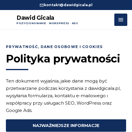
kontakt@dawidgicala.pl
Dawid Gicala
POZYCJONOWANIE · WORDPRESS · ADS
Przejdź
do
PRYWATNOŚĆ, DANE OSOBOWE I COOKIES
treści
Polityka prywatności
Ten dokument wyjaśnia, jakie dane mogą być
przetwarzane podczas korzystania z dawidgicala.pl,
wysyłania formularza, kontaktu e-mailowego i
współpracy przy usługach SEO, WordPress oraz
Google Ads.
NAJWAŻNIEJSZE INFORMACJE