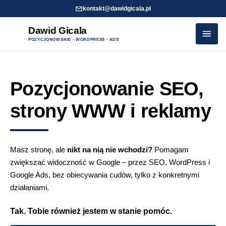
kontakt@dawidgicala.pl
Dawid Gicala
POZYCJONOWANIE · WORDPRESS · ADS
Przejdź
do
Pozycjonowanie SEO,
treści
strony WWW i reklamy
Masz stronę, ale
nikt na nią nie wchodzi?
Pomagam
zwiększać widoczność w Google – przez SEO, WordPress i
Google Ads, bez obiecywania cudów, tylko z konkretnymi
działaniami.
Tak. Tobie również jestem w stanie pomóc.