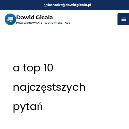
kontakt@dawidgicala.pl
Dawid Gicala
POZYCJONOWANIE · WORDPRESS · ADS
Przejdź
do
treści
a top 10
najczęstszych
pytań