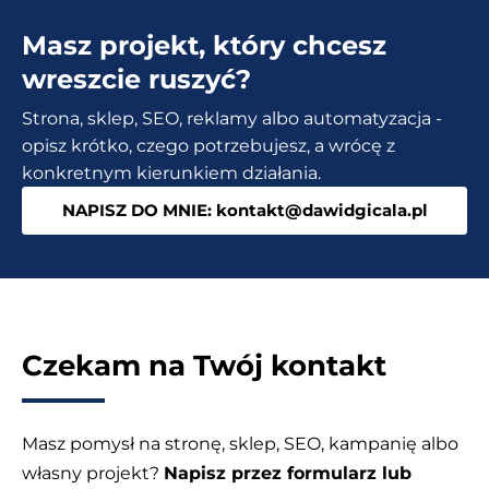
–
Masz projekt, który chcesz
Sprawdź
10
wreszcie ruszyć?
najczęstszych
Strona, sklep, SEO, reklamy albo automatyzacja -
pytań
opisz krótko, czego potrzebujesz, a wrócę z
konkretnym kierunkiem działania.
NAPISZ DO MNIE: kontakt@dawidgicala.pl
Czekam na Twój kontakt
Masz pomysł na stronę, sklep, SEO, kampanię albo
własny projekt?
Napisz przez formularz lub