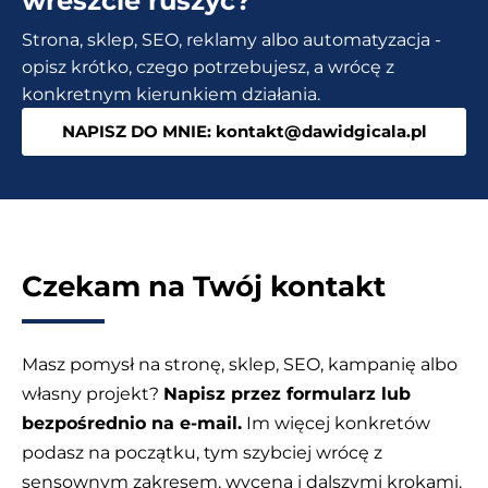
wreszcie ruszyć?
Skąd
Strona, sklep, SEO, reklamy albo automatyzacja -
brać?
opisz krótko, czego potrzebujesz, a wrócę z
Czy
konkretnym kierunkiem działania.
warto
NAPISZ DO MNIE: kontakt@dawidgicala.pl
wykorzystywać
AI?
Czekam na Twój kontakt
Masz pomysł na stronę, sklep, SEO, kampanię albo
własny projekt?
Napisz przez formularz lub
bezpośrednio na e-mail.
Im więcej konkretów
podasz na początku, tym szybciej wrócę z
sensownym zakresem, wyceną i dalszymi krokami.