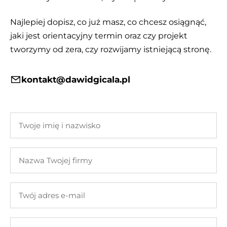
Najlepiej dopisz, co już masz, co chcesz osiągnąć,
jaki jest orientacyjny termin oraz czy projekt
tworzymy od zera, czy rozwijamy istniejącą stronę.
kontakt@dawidgicala.pl
Twoje
imię
i
Nazwa
nazwisko
Twojej
firmy
Twój
adres
e-
Twoja