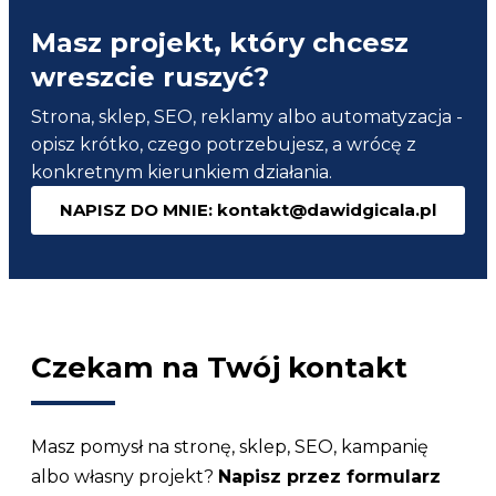
WordPress
Masz projekt, który chcesz
–
Czerwone
wreszcie ruszyć?
flagi,
po
Strona, sklep, SEO, reklamy albo automatyzacja -
których
opisz krótko, czego potrzebujesz, a wrócę z
poznasz
konkretnym kierunkiem działania.
słabego
wykonawce
NAPISZ DO MNIE: kontakt@dawidgicala.pl
Czekam na Twój kontakt
Masz pomysł na stronę, sklep, SEO, kampanię
albo własny projekt?
Napisz przez formularz