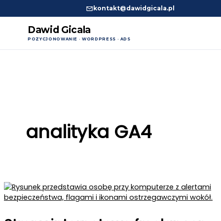
kontakt@dawidgicala.pl
Dawid Gicala
POZYCJONOWANIE · WORDPRESS · ADS
Przejdź
do
treści
analityka GA4