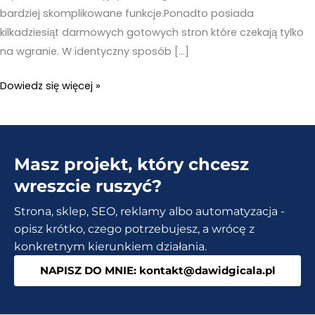
bardziej skomplikowane funkcje.Ponadto posiada
kilkadziesiąt darmowych gotowych stron które czekają tylko
na wgranie. W identyczny sposób […]
Instalacja
Dowiedz się więcej »
motywu
Astra
na
Masz projekt, który chcesz
stronie
WordPress
wreszcie ruszyć?
Strona, sklep, SEO, reklamy albo automatyzacja -
opisz krótko, czego potrzebujesz, a wrócę z
konkretnym kierunkiem działania.
NAPISZ DO MNIE: kontakt@dawidgicala.pl