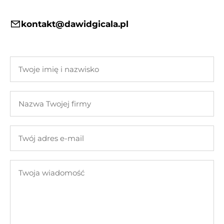
kontakt@dawidgicala.pl
Twoje
imię
i
Nazwa
nazwisko
Twojej
firmy
Twój
adres
e-
Twoja
mail
wiadomość