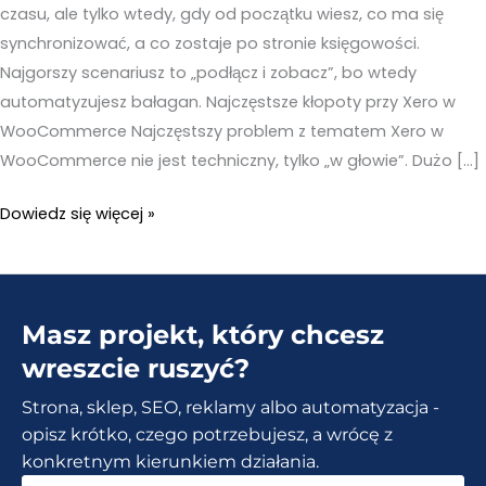
czasu, ale tylko wtedy, gdy od początku wiesz, co ma się
synchronizować, a co zostaje po stronie księgowości.
Najgorszy scenariusz to „podłącz i zobacz”, bo wtedy
automatyzujesz bałagan. Najczęstsze kłopoty przy Xero w
WooCommerce Najczęstszy problem z tematem Xero w
WooCommerce nie jest techniczny, tylko „w głowie”. Dużo […]
Xero
Dowiedz się więcej »
w
WooCommerce
–
Masz projekt, który chcesz
Co
się
wreszcie ruszyć?
synchronizuje
Strona, sklep, SEO, reklamy albo automatyzacja -
naprawdę,
opisz krótko, czego potrzebujesz, a wrócę z
a
konkretnym kierunkiem działania.
co