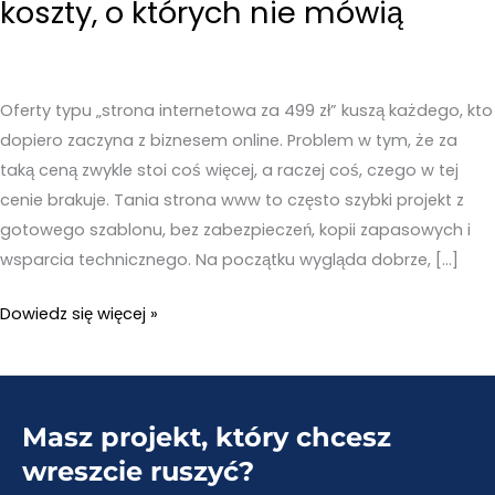
koszty, o których nie mówią
Oferty typu „strona internetowa za 499 zł” kuszą każdego, kto
dopiero zaczyna z biznesem online. Problem w tym, że za
taką ceną zwykle stoi coś więcej, a raczej coś, czego w tej
cenie brakuje. Tania strona www to często szybki projekt z
gotowego szablonu, bez zabezpieczeń, kopii zapasowych i
wsparcia technicznego. Na początku wygląda dobrze, […]
Tania
Dowiedz się więcej »
strona
www
–
Masz projekt, który chcesz
Ukryte
koszty,
wreszcie ruszyć?
o